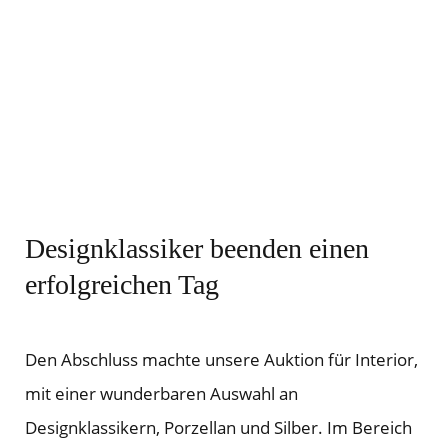
von
YouT
ube.
Mehr
erfah
ren
Video
Designklassiker beenden einen
laden
erfolgreichen Tag
YouTu
Den Abschluss machte unsere Auktion für Interior,
be
mit einer wunderbaren Auswahl an
immer
Designklassikern, Porzellan und Silber. Im Bereich
entspe