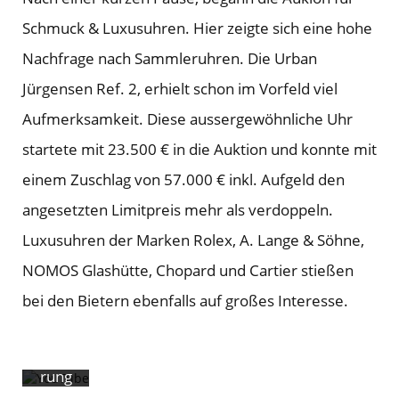
dem
Schmuck & Luxusuhren. Hier zeigte sich eine hohe
Lade
Nachfrage nach Sammleruhren. Die Urban
n des
Jürgensen Ref. 2, erhielt schon im Vorfeld viel
Video
Aufmerksamkeit. Diese aussergewöhnliche Uhr
s
startete mit 23.500 € in die Auktion und konnte mit
akzep
einem Zuschlag von 57.000 € inkl. Aufgeld den
tieren
angesetzten Limitpreis mehr als verdoppeln.
Sie
Luxusuhren der Marken Rolex, A. Lange & Söhne,
die
NOMOS Glashütte, Chopard und Cartier stießen
Daten
bei den Bietern ebenfalls auf großes Interesse.
schut
zerklä
rung