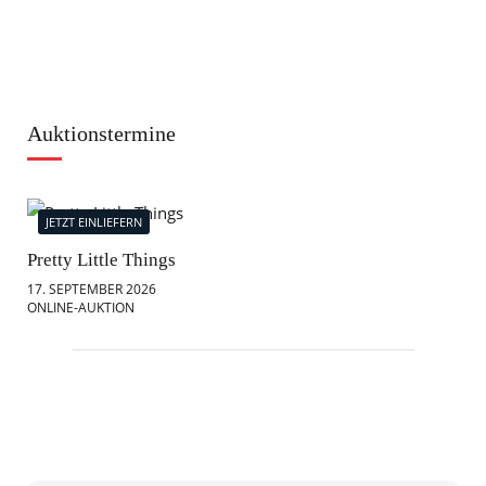
Auktionstermine
JETZT EINLIEFERN
J
Pretty Little Things
Mod
17. SEPTEMBER 2026
18.
ONLINE-AUKTION
ONL