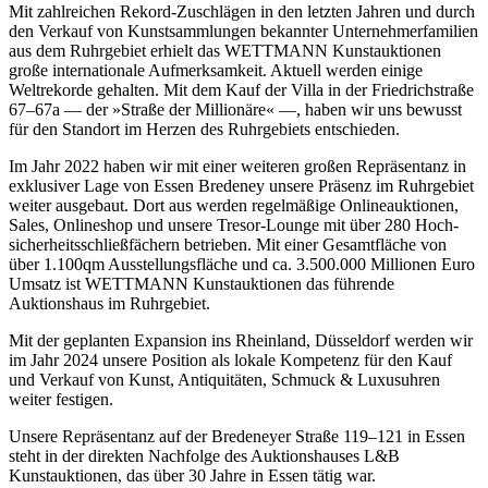
Mit zahlreichen Rekord-Zuschlägen in den letzten Jahren und durch
den Verkauf von Kunstsammlungen bekannter Unternehmer­familien
aus dem Ruhrgebiet erhielt das WETTMANN Kunstauktionen
große internationale Aufmerksamkeit. Aktuell werden einige
Weltrekorde gehalten. Mit dem Kauf der Villa in der Friedrichstraße
67–67a — der »Straße der Millionäre« —, haben wir uns bewusst
für den Standort im Herzen des Ruhrgebiets entschieden.
Im Jahr 2022 haben wir mit einer weiteren großen Repräsentanz in
exklusiver Lage von Essen Bredeney unsere Präsenz im Ruhrgebiet
weiter ausgebaut. Dort aus werden regelmäßige Onlineauktionen,
Sales, Onlineshop und unsere Tresor-Lounge mit über 280 Hoch­
sicherheits­schließ­fächern betrieben. Mit einer Gesamtfläche von
über 1.100qm Ausstellungs­fläche und ca. 3.500.000 Millionen Euro
Umsatz ist WETTMANN Kunstauktionen das führende
Auktionshaus im Ruhrgebiet.
Mit der geplanten Expansion ins Rheinland, Düsseldorf werden wir
im Jahr 2024 unsere Position als lokale Kompetenz für den Kauf
und Verkauf von Kunst, Antiquitäten, Schmuck & Luxusuhren
weiter festigen.
Unsere Repräsentanz auf der Bredeneyer Straße 119–121 in Essen
steht in der direkten Nachfolge des Auktionshauses L&B
Kunstauktionen, das über 30 Jahre in Essen tätig war.