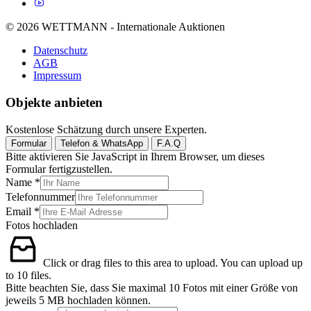
© 2026 WETTMANN - Internationale Auktionen
Datenschutz
AGB
Impressum
Objekte anbieten
Kostenlose Schätzung durch unsere Experten.
Formular
Telefon & WhatsApp
F.A.Q
Bitte aktivieren Sie JavaScript in Ihrem Browser, um dieses
Formular fertigzustellen.
Name
*
Telefonnummer
Kommentar
Email
*
Telefonnummer
Fotos hochladen
Name
Click or drag files to this area to upload.
You can upload up
to 10 files.
Bitte beachten Sie, dass Sie maximal 10 Fotos mit einer Größe von
jeweils 5 MB hochladen können.