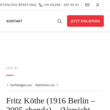
OSTENLOSE BERATUNG:
+49 (0)208 - 305 90 81
KONTAKT
JETZT EINLIEFERN
LOS 61
Vorheriges Los
Nächstes Los
Fritz Köthe (1916 Berlin –
2005 ebenda) – ‘Vorsicht