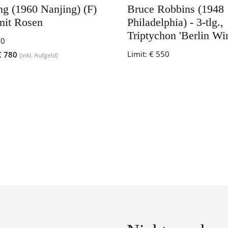
g (1960 Nanjing) (F)
Bruce Robbins (1948
mit Rosen
Philadelphia) - 3-tlg.,
Triptychon 'Berlin W
00
Limit:
€ 550
 780
(inkl. Aufgeld)