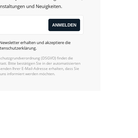
anstaltungen und Neuigkeiten.
Newsletter erhalten und akzeptiere die
tenschutzerklärung
.
chutzgrundverordnung (DSGVO) findet die
statt. Bitte bestätigen Sie in der automatisierten
enden Ihrer E-Mail-Adresse erhalten, dass Sie
 uns informiert werden möchten.