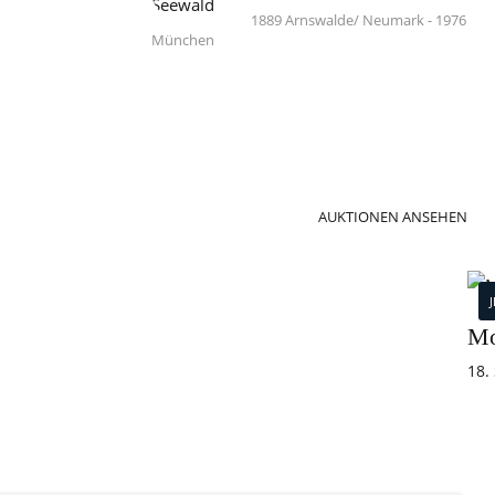
1889 Arnswalde/ Neumark - 1976
München
AUKTIONEN ANSEHEN
Mo
18.