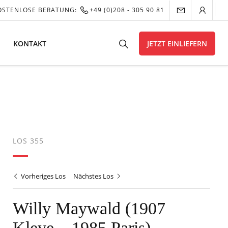
OSTENLOSE BERATUNG:
+49 (0)208 - 305 90 81
KONTAKT
JETZT EINLIEFERN
LOS 355
Vorheriges Los
Nächstes Los
Willy Maywald (1907
Kleve – 1985 Paris)