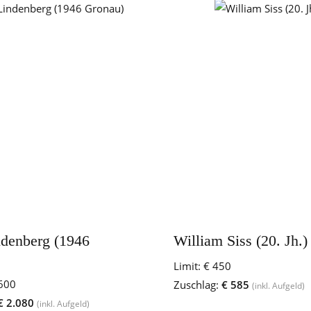
denberg (1946
William Siss (20. Jh.)
Limit:
€ 450
600
Zuschlag:
€ 585
(inkl. Aufgeld)
€ 2.080
(inkl. Aufgeld)