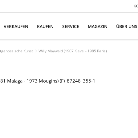
K
VERKAUFEN
KAUFEN
SERVICE
MAGAZIN
ÜBER UNS
tgenössische Kunst
Willy Maywald (1907 Kleve – 1985 Paris)