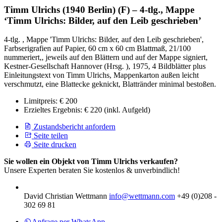
Timm Ulrichs (1940 Berlin) (F) – 4-tlg., Mappe
‘Timm Ulrichs: Bilder, auf den Leib geschrieben’
4-tlg. , Mappe 'Timm Ulrichs: Bilder, auf den Leib geschrieben',
Farbserigrafien auf Papier, 60 cm x 60 cm Blattmaß, 21/100
nummeriert,, jeweils auf den Blättern und auf der Mappe signiert,
Kestner-Gesellschaft Hannover (Hrsg. ), 1975, 4 Bildblätter plus
Einleitungstext von Timm Ulrichs, Mappenkarton außen leicht
verschmutzt, eine Blattecke geknickt, Blattränder minimal bestoßen.
Limitpreis:
€ 200
Erzieltes Ergebnis:
€ 220
(inkl. Aufgeld)
Zustandsbericht anfordern
Seite teilen
Seite drucken
Sie wollen ein Objekt von Timm Ulrichs verkaufen?
Unsere Experten beraten Sie kostenlos & unverbindlich!
David Christian Wettmann
info@wettmann.com
+49 (0)208 -
302 69 81
Anfrage per WhatsApp