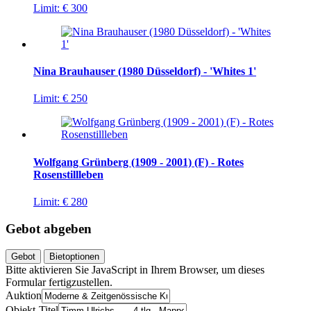
Limit:
€ 300
Nina Brauhauser (1980 Düsseldorf) - 'Whites 1'
Limit:
€ 250
Wolfgang Grünberg (1909 - 2001) (F) - Rotes
Rosenstillleben
Limit:
€ 280
Gebot abgeben
Gebot
Bietoptionen
Bitte aktivieren Sie JavaScript in Ihrem Browser, um dieses
Formular fertigzustellen.
Auktion
Objekt-Titel