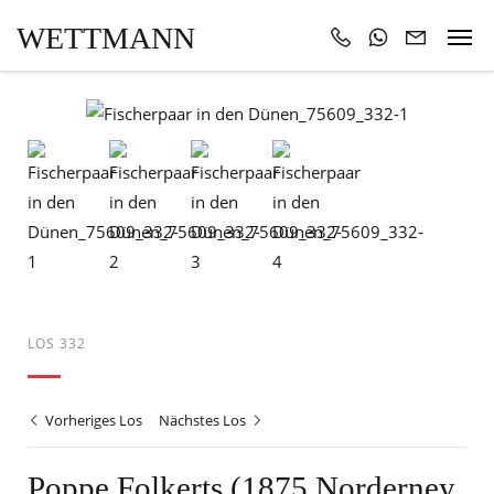
WETTMANN
LOS 332
Vorheriges Los
Nächstes Los
Poppe Folkerts (1875 Norderney