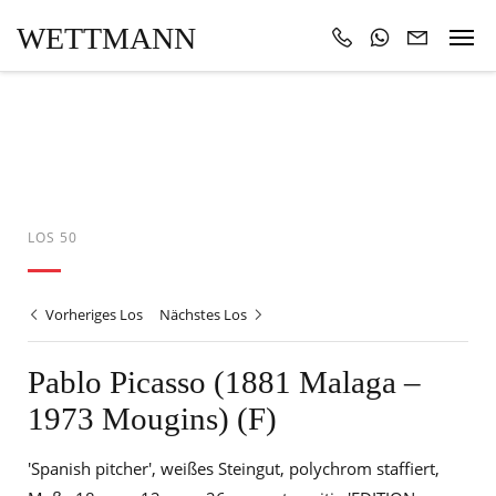
WETTMANN
LOS 50
Vorheriges Los
Nächstes Los
Pablo Picasso (1881 Malaga –
1973 Mougins) (F)
'Spanish pitcher', weißes Steingut, polychrom staffiert,