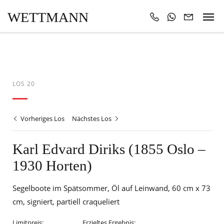
WETTMANN
LOS 20
Vorheriges Los
Nächstes Los
Karl Edvard Diriks (1855 Oslo –
1930 Horten)
Segelboote im Spätsommer, Öl auf Leinwand, 60 cm x 73
cm, signiert, partiell craqueliert
Limitpreis:
Erzieltes Ergebnis: