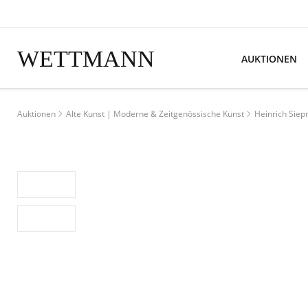
WETTMANN
AUKTIONEN
Auktionen
Alte Kunst | Moderne & Zeitgenössische Kunst
Heinrich Siep