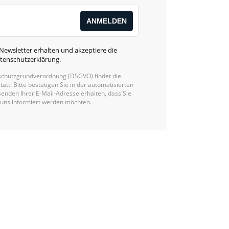
Newsletter erhalten und akzeptiere die
tenschutzerklärung
.
chutzgrundverordnung (DSGVO) findet die
statt. Bitte bestätigen Sie in der automatisierten
enden Ihrer E-Mail-Adresse erhalten, dass Sie
 uns informiert werden möchten.