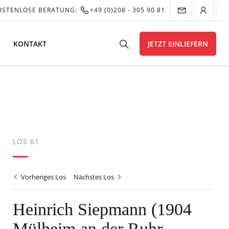
OSTENLOSE BERATUNG:
+49 (0)208 - 305 90 81
KONTAKT
JETZT EINLIEFERN
LOS 61
Vorheriges Los
Nächstes Los
Heinrich Siepmann (1904
Mülheim an der Ruhr –