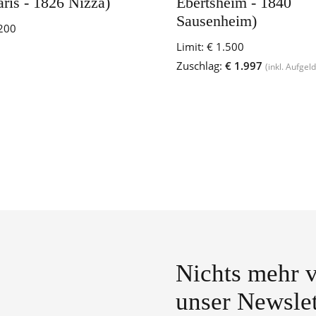
ris - 1826 Nizza)
Ebertsheim - 1840
Sausenheim)
200
Limit:
€ 1.500
Zuschlag:
€ 1.997
(inkl. Aufgeld
Nichts mehr v
unser Newslet