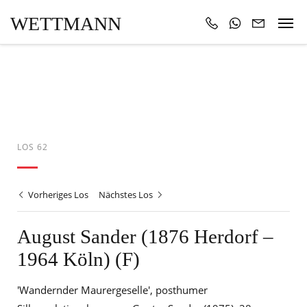
WETTMANN
LOS 62
Vorheriges Los
Nächstes Los
August Sander (1876 Herdorf –
1964 Köln) (F)
'Wandernder Maurergeselle', posthumer