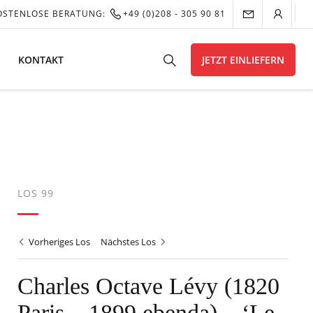
OSTENLOSE BERATUNG:
+49 (0)208 - 305 90 81
KONTAKT
JETZT EINLIEFERN
LOS 99
Vorheriges Los
Nächstes Los
Charles Octave Lévy (1820
Paris – 1899 ebenda) – ‘Le