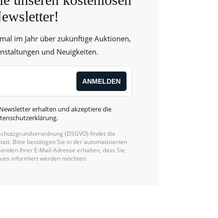
ewsletter!
 mal im Jahr über zukünftige Auktionen,
anstaltungen und Neuigkeiten.
Newsletter erhalten und akzeptiere die
tenschutzerklärung
.
chutzgrundverordnung (DSGVO) findet die
statt. Bitte bestätigen Sie in der automatisierten
enden Ihrer E-Mail-Adresse erhalten, dass Sie
 uns informiert werden möchten.