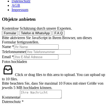
Datenschutz
AGB
Impressum
Objekte anbieten
Kostenlose Schätzung durch unsere Experten.
Formular
Telefon & WhatsApp
F.A.Q
Bitte aktivieren Sie JavaScript in Ihrem Browser, um dieses
Formular fertigzustellen.
Name
*
Telefonnummer
Email
*
Fotos hochladen
Click or drag files to this area to upload.
You can upload up
to 10 files.
Bitte beachten Sie, dass Sie maximal 10 Fotos mit einer Größe von
jeweils 5 MB hochladen können.
Kommentar
Datenschutz
Datenschutz
*
hochladen