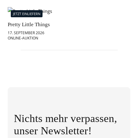
JETZT EINLIEFERN
J
Pretty Little Things
Mod
17. SEPTEMBER 2026
18.
ONLINE-AUKTION
ONL
Nichts mehr verpassen,
unser Newsletter!