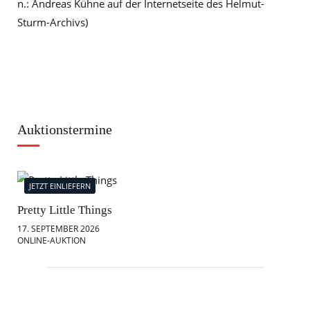
n.: Andreas Kühne auf der Internetseite des Helmut-
Sturm-Archivs)
Auktionstermine
JETZT EINLIEFERN
J
Pretty Little Things
Mod
17. SEPTEMBER 2026
18.
ONLINE-AUKTION
ONL