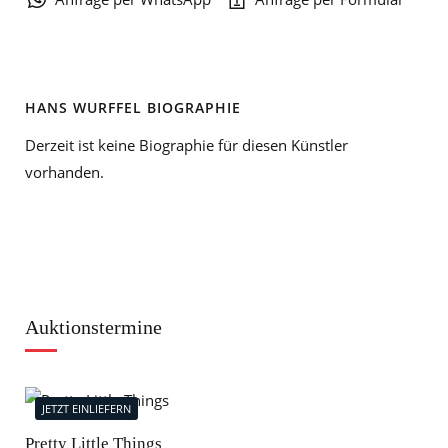
HANS WURFFEL BIOGRAPHIE
Derzeit ist keine Biographie für diesen Künstler
vorhanden.
Auktionstermine
JETZT EINLIEFERN
J
Pretty Little Things
Mod