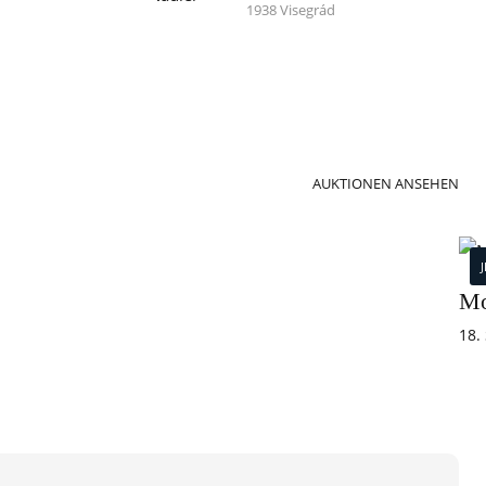
1938 Visegrád
AUKTIONEN ANSEHEN
Mo
18.