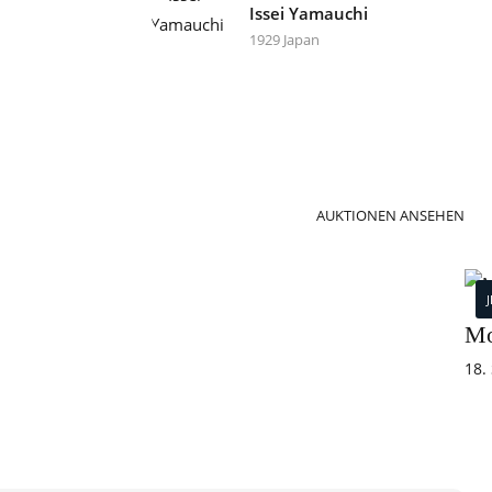
Issei Yamauchi
1929 Japan
AUKTIONEN ANSEHEN
Mo
18.