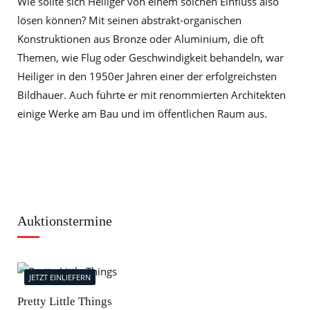
Wie sollte sich Heiliger von einem solchen Einfluss also
lösen können? Mit seinen abstrakt-organischen
Konstruktionen aus Bronze oder Aluminium, die oft
Themen, wie Flug oder Geschwindigkeit behandeln, war
Heiliger in den 1950er Jahren einer der erfolgreichsten
Bildhauer. Auch führte er mit renommierten Architekten
einige Werke am Bau und im öffentlichen Raum aus.
Auktionstermine
JETZT EINLIEFERN
J
Pretty Little Things
Mod