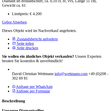
Diamant im Brillantschliff, ca. 0,10 ct, H, vvs, Länge 51 cm,
Gewicht ca. 61
Limitpreis:
€ 4.200
Gebot Abgeben
Dieses Objekt wird im Nachverkauf angeboten.
Zustandsbericht anfordern
Seite teilen
Seite drucken
Sie wollen ein ähnliches Objekt verkaufen?
Unsere Experten
beraten Sie kostenlos & unverbindlich!
David Christian Wettmann
info@wettmann.com
+49 (0)208 -
302 69 81
Anfrage per WhatsApp
Anfrage per Formular
Beschreibung
Unoaerre Diamantcollier