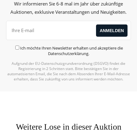
Wir informieren Sie 6-8 mal im Jahr über zukünftige
Auktionen, exklusive Veranstaltungen und Neuigkeiten.
Ich möchte Ihren Newsletter erhalten und akzeptiere die
Datenschutzerklärung
.
Aufgrund der EU-Datenschutzgrundverordnung (DSGVO) findet die
Registrierung in 2 Schritten statt. Bitte bestätigen Sie in der
automatisierten Email, die Sie nach dem Absenden Ihrer E-Mail-Adresse
erhalten, dass Sie zukünftig von uns informiert werden möchten.
Weitere Lose in dieser Auktion