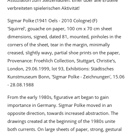
Assoziation zum Stelzenlaufen. Einer über alle Erdteile
verbreiteten spielerischen Aktivität!
Sigmar Polke (1941 Oels - 2010 Cologne) (F)
'Squirrel', gouache on paper, 100 cm x 70 cm sheet
dimensions, signed, dated 81, mounted, pinholes in the
corners of the sheet, tear in the margin, minimally
creased, slightly wavy, partial shoe prints on the paper,
Provenance: Froehlich Collection, Stuttgart, Christie's,
London, 29.06.1999, lot 93, Exhibitions: Städtisches
Kunstmuseum Bonn, 'Sigmar Polke - Zeichnungen', 15.06
- 28.08.1988
From the early 1980s, figurative art began to gain
importance in Germany. Sigmar Polke moved in an
opposite direction, towards increased abstraction. The
drawings created at the beginning of the 1980s unite
both currents. On large sheets of paper, strong, gestural