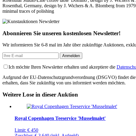
Rosenthal Studio-Line coffee table 'Domino', design by J. Wichers 
Rosenthal, Germany, design by J. Wichers & A. Blomberg from 1979, la
minimal traces of polishing
Abonnieren Sie unseren kostenlosen Newsletter!
Wir informieren Sie 6-8 mal im Jahr über zukünftige Auktionen, exkl
Ich möchte Ihren Newsletter erhalten und akzeptiere die
Datenschu
Aufgrund der EU-Datenschutzgrundverordnung (DSGVO) findet die Regis
erhalten, dass Sie zukünftig von uns informiert werden möchten.
Weitere Lose in dieser Auktion
Royal Copenhagen Teeservice 'Musselmalet'
Limit:
€ 450
Zuschlag:
€ 3.640
(inkl. Aufgeld)