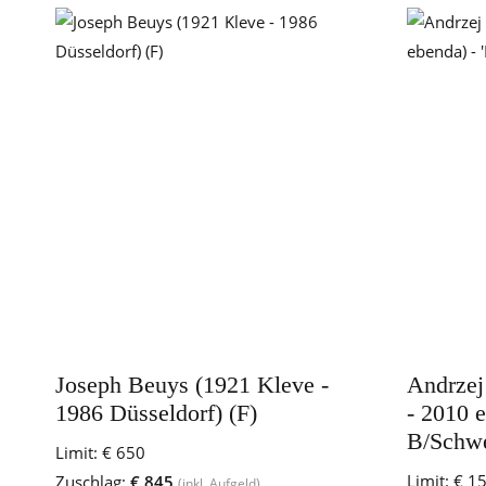
Joseph Beuys (1921 Kleve -
Andrzej
1986 Düsseldorf) (F)
- 2010 e
B/Schwe
Limit:
€ 650
Limit:
€ 1
Zuschlag:
€ 845
(inkl. Aufgeld)