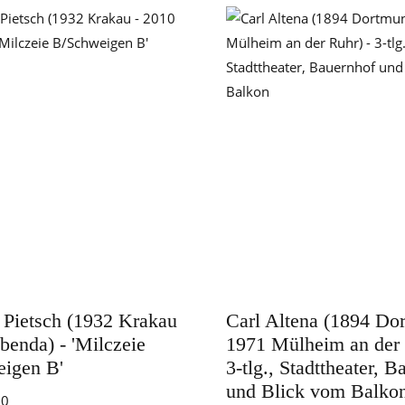
 Pietsch (1932 Krakau
Carl Altena (1894 Do
benda) - 'Milczeie
1971 Mülheim an der 
igen B'
3-tlg., Stadttheater, 
und Blick vom Balko
50