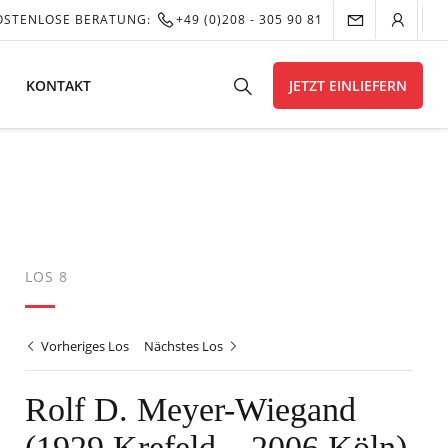
OSTENLOSE BERATUNG:
+49 (0)208 - 305 90 81
KONTAKT
JETZT EINLIEFERN
LOS 8
Vorheriges Los
Nächstes Los
Rolf D. Meyer-Wiegand
(1929 Krefeld – 2006 Köln)