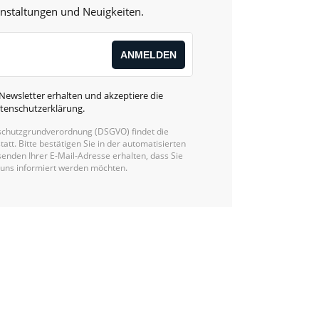
anstaltungen und Neuigkeiten.
Newsletter erhalten und akzeptiere die
tenschutzerklärung
.
chutzgrundverordnung (DSGVO) findet die
statt. Bitte bestätigen Sie in der automatisierten
enden Ihrer E-Mail-Adresse erhalten, dass Sie
 uns informiert werden möchten.