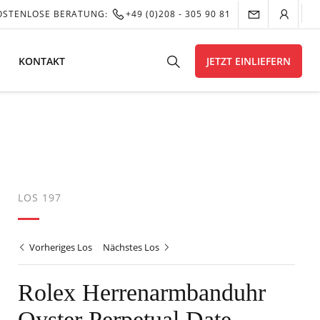
OSTENLOSE BERATUNG:
+49 (0)208 - 305 90 81
KONTAKT
JETZT EINLIEFERN
LOS 197
Vorheriges Los
Nächstes Los
Rolex Herrenarmbanduhr
Oyster Perpetual Date