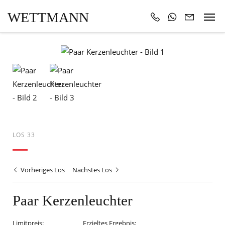
WETTMANN
LOS 33
Vorheriges Los
Nächstes Los
Paar Kerzenleuchter
Limitpreis:
Erzieltes Ergebnis: