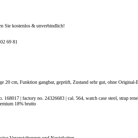
n Sie kostenlos & unverbindlich!
302 69 81
ge 20 cm, Funktion gangbar, geprüft, Zustand sehr gut, ohne Original
168017 | factory no. 24326683 | cal. 564, watch case steel, strap renew
 premium 18% brutto
usive Veranstaltungen und Neuigkeiten.