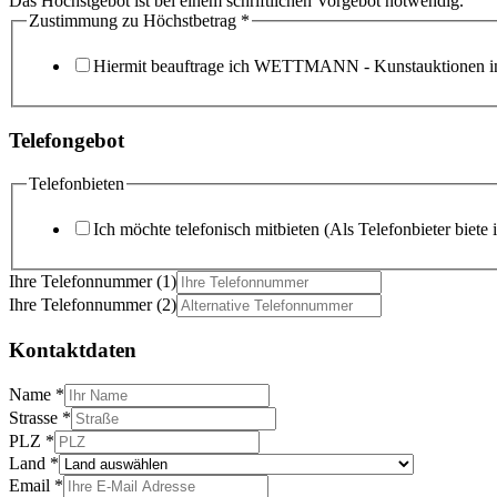
Das Höchstgebot ist bei einem schriftlichen Vorgebot notwendig.
Zustimmung zu Höchstbetrag
*
Hiermit beauftrage ich WETTMANN - Kunstauktionen in
Telefongebot
Telefonbieten
Ich möchte telefonisch mitbieten (Als Telefonbieter biete 
Ihre Telefonnummer (1)
Ihre Telefonnummer (2)
Kontaktdaten
Name
*
Strasse
*
PLZ
*
Land
*
Email
*