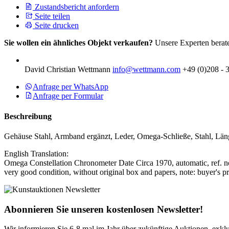
Zustandsbericht anfordern
Seite teilen
Seite drucken
Sie wollen ein ähnliches Objekt verkaufen?
Unsere Experten berate
David Christian Wettmann
info@wettmann.com
+49 (0)208 - 
Anfrage per WhatsApp
Anfrage per Formular
Beschreibung
Gehäuse Stahl, Armband ergänzt, Leder, Omega-Schließe, Stahl, Län
English Translation:
Omega Constellation Chronometer Date Circa 1970, automatic, ref. no. 
very good condition, without original box and papers, note: buyer's
Abonnieren Sie unseren kostenlosen Newsletter!
Wir informieren Sie 6-8 mal im Jahr über zukünftige Auktionen, exkl