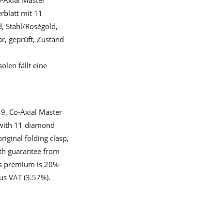
-Axial Master
rblatt mit 11
, Stahl/Roségold,
r, geprüft, Zustand
len fällt eine
9, Co-Axial Master
l with 11 diamond
original folding clasp,
with guarantee from
r's premium is 20%
lus VAT (3.57%).