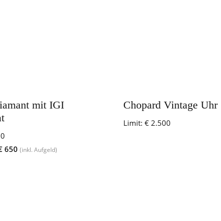
iamant mit IGI
Chopard Vintage Uhr
at
Limit:
€ 2.500
50
€ 650
(inkl. Aufgeld)