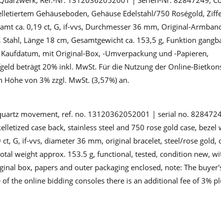
 Quarzwerk, Ref.-Nr. 13120362052001 | Serien-Nr. 82847249, Co
lletiertem Gehäuseboden, Gehäuse Edelstahl/750 Roségold, Ziffe
amt ca. 0,19 ct, G, if-vvs, Durchmesser 36 mm, Original-Armband
e, Stahl, Länge 18 cm, Gesamtgewicht ca. 153,5 g, Funktion gangba
b Kaufdatum, mit Original-Box, -Umverpackung und -Papieren,
ld beträgt 20% inkl. MwSt. Für die Nutzung der Online-Bietkonso
n Höhe von 3% zzgl. MwSt. (3,57%) an.
n
, quartz movement, ref. no. 13120362052001 | serial no. 8284724
lletized case back, stainless steel and 750 rose gold case, beze
9 ct, G, if-vvs, diameter 36 mm, original bracelet, steel/rose gold, 
total weight approx. 153.5 g, functional, tested, condition new, 
iginal box, papers and outer packaging enclosed, note: The buye
e of the online bidding consoles there is an additional fee of 3% p