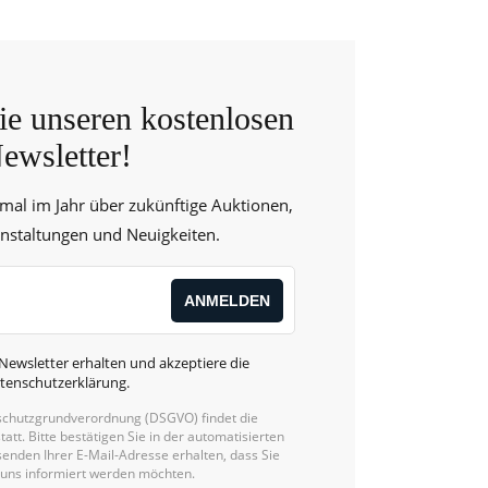
e unseren kostenlosen
ewsletter!
 mal im Jahr über zukünftige Auktionen,
anstaltungen und Neuigkeiten.
Newsletter erhalten und akzeptiere die
tenschutzerklärung
.
chutzgrundverordnung (DSGVO) findet die
statt. Bitte bestätigen Sie in der automatisierten
enden Ihrer E-Mail-Adresse erhalten, dass Sie
 uns informiert werden möchten.