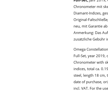
Full-Set,
Jahr 2019,
Chronometer mit ske
Diamant-Indizes, ges
Original-Faltschließ
neu, mit Garantie a
Anmerkung: Das Aufge
zusätzliche Gebühr i
Omega Constellatio
Full-Set, year 2019
Chronometer with ske
indices, total ca. 0.1
steel, length 18 cm, 
date of purchase, or
incl. VAT. For the us