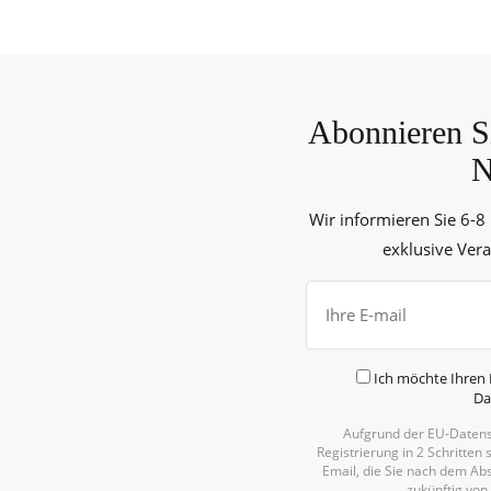
Abonnieren Si
N
Wir informieren Sie 6-8
exklusive Ver
Ich möchte Ihren 
Da
Aufgrund der EU-Datens
Registrierung in 2 Schritten 
Email, die Sie nach dem Abs
zukünftig von