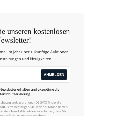
e unseren kostenlosen
ewsletter!
 mal im Jahr über zukünftige Auktionen,
anstaltungen und Neuigkeiten.
Newsletter erhalten und akzeptiere die
tenschutzerklärung
.
chutzgrundverordnung (DSGVO) findet die
statt. Bitte bestätigen Sie in der automatisierten
enden Ihrer E-Mail-Adresse erhalten, dass Sie
 uns informiert werden möchten.