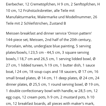
Eierbecher, 12 Cremetöpfchen, H 9 cm, 2 Senftöpfchen, H
10 cm, 12 Frühstücksbretter, alle Teile mit
Manufakturmarke, Malermarke und Modellnummer, 26
Teile mit 2 Schleifstrichen, Zustand B
Meissen breakfast and dinner service 'Onion pattern'
144-piece set, Meissen, 2nd half of the 20th century,
Porcelain, white, underglaze blue painting, 5 serving
plates/bowls, l 23,5 cm - 44,5 cm, 3 square serving
bowls, l 18,7 cm and 26,5 cm, 1 serving lidded bowl, Ø
27 cm, 1 lidded tureen, h 19 cm, 1 butter dish, 1 sauce
boat, l 24 cm, 18 soup cups and 18 saucers, Ø 17 cm, 16
small bread plates, Ø 14 cm, 11 deep plates, Ø 24 cm, 24
dinner plates, Ø 25,5 cm, 1 round serving bowl, Ø 19 cm,
1 double confectionary bowl with handle, w 28,5 cm, 12
egg cups, 12 cream pots, h 9 cm, 2 mustard pots, h 10
cm, 12 breakfast boards, all pieces with maker's mark,