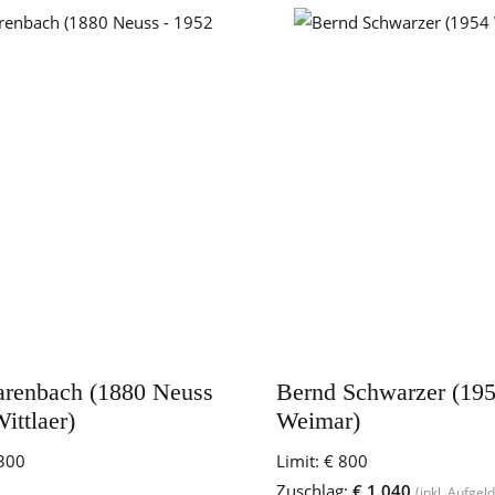
renbach (1880 Neuss
Bernd Schwarzer (19
ittlaer)
Weimar)
300
Limit:
€ 800
Zuschlag:
€ 1.040
(inkl. Aufgeld