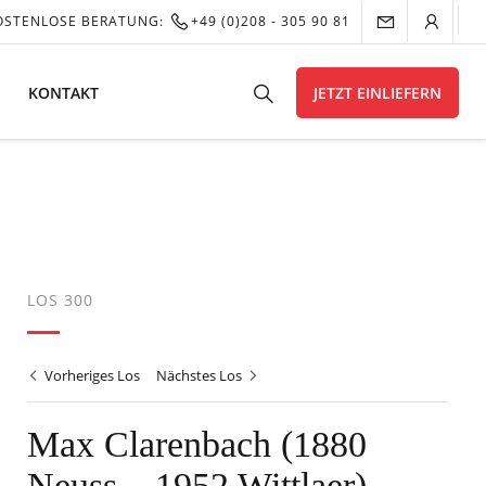
OSTENLOSE BERATUNG:
+49 (0)208 - 305 90 81
KONTAKT
JETZT EINLIEFERN
LOS 300
Vorheriges Los
Nächstes Los
Max Clarenbach (1880
Neuss – 1952 Wittlaer)