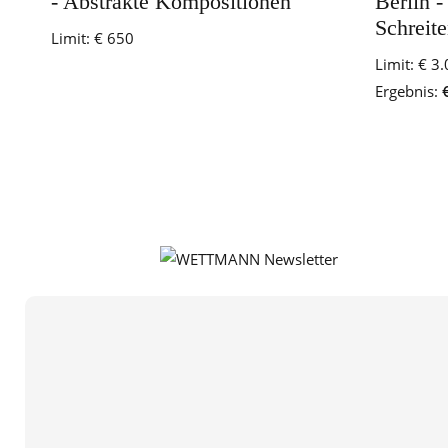
- Abstrakte Kompositionen
Berlin -
Schreit
Limit:
€ 650
Limit:
€ 3.
Ergebnis:
€