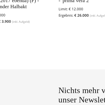
 2017 ebenda) (F) -
- 'prima vera 2'
ender Halbakt
Limit:
€ 12.000
000
Ergebnis:
€ 26.000
(inkl. Aufge
 3.900
(inkl. Aufgeld)
Nichts mehr v
unser Newslet