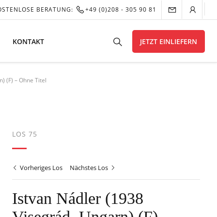
OSTENLOSE BERATUNG:
+49 (0)208 - 305 90 81
KONTAKT
JETZT EINLIEFERN
) (F) – Ohne Titel
LOS 75
Vorheriges Los
Nächstes Los
Istvan Nádler (1938
Visegrád, Ungarn) (F) –