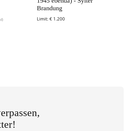
1945 ebenda) - Sylter
Brandung
Limit:
€ 1.200
ld)
erpassen,
ter!