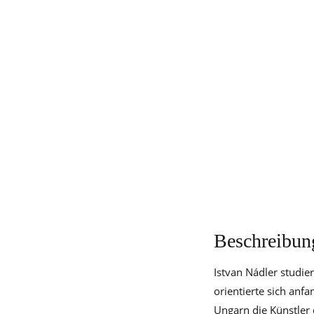
Beschreibun
Istvan Nádler studie
orientierte sich anf
Ungarn die Künstler d