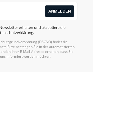
Newsletter erhalten und akzeptiere die
tenschutzerklärung
.
chutzgrundverordnung (DSGVO) findet die
statt. Bitte bestätigen Sie in der automatisierten
enden Ihrer E-Mail-Adresse erhalten, dass Sie
 uns informiert werden möchten.