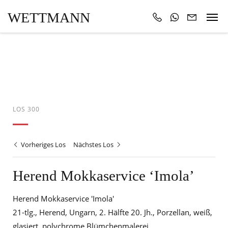
WETTMANN
LOS 300
Vorheriges Los
Nächstes Los
Herend Mokkaservice ‘Imola’
Herend Mokkaservice 'Imola'
21-tlg., Herend, Ungarn, 2. Hälfte 20. Jh., Porzellan, weiß,
glasiert, polychrome Blümchenmalerei