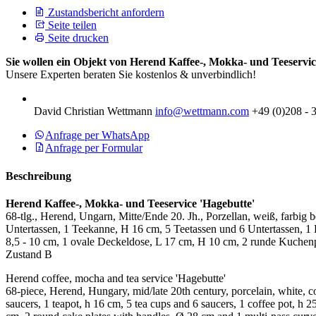
Zustandsbericht anfordern
Seite teilen
Seite drucken
Sie wollen ein Objekt von Herend Kaffee-, Mokka- und Teeservic
Unsere Experten beraten Sie kostenlos & unverbindlich!
David Christian Wettmann
info@wettmann.com
+49 (0)208 - 
Anfrage per WhatsApp
Anfrage per Formular
Beschreibung
Herend Kaffee-, Mokka- und Teeservice 'Hagebutte'
68-tlg., Herend, Ungarn, Mitte/Ende 20. Jh., Porzellan, weiß, farbi
Untertassen, 1 Teekanne, H 16 cm, 5 Teetassen und 6 Untertassen, 1
8,5 - 10 cm, 1 ovale Deckeldose, L 17 cm, H 10 cm, 2 runde Kuche
Zustand B
Herend coffee, mocha and tea service 'Hagebutte'
68-piece, Herend, Hungary, mid/late 20th century, porcelain, white, c
saucers, 1 teapot, h 16 cm, 5 tea cups and 6 saucers, 1 coffee pot, h 2