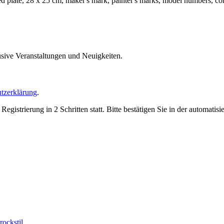
d plate, 28 x 25 cm, maker's mark, painter's marks, model numbers, co
usive Veranstaltungen und Neuigkeiten.
tzerklärung
.
trierung in 2 Schritten statt. Bitte bestätigen Sie in der automatis