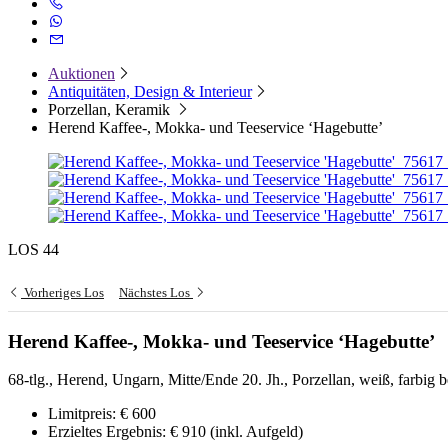
Auktionen
Antiquitäten, Design & Interieur
Porzellan, Keramik
Herend Kaffee-, Mokka- und Teeservice ‘Hagebutte’
LOS 44
Vorheriges Los
Nächstes Los
Herend Kaffee-, Mokka- und Teeservice ‘Hagebutte’
68-tlg., Herend, Ungarn, Mitte/Ende 20. Jh., Porzellan, weiß, farbig b
Limitpreis:
€ 600
Erzieltes Ergebnis:
€ 910
(inkl. Aufgeld)