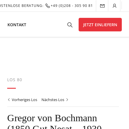
OSTENLOSE BERATUNG:
+49 (0)208 - 305 90 81
KONTAKT
JETZT EINLIEFERN
LOS 80
Vorheriges Los
Nächstes Los
Gregor von Bochmann
(1850 Gut Nesat – 1930