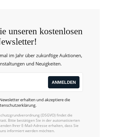
e unseren kostenlosen
ewsletter!
 mal im Jahr über zukünftige Auktionen,
anstaltungen und Neuigkeiten.
Newsletter erhalten und akzeptiere die
tenschutzerklärung
.
chutzgrundverordnung (DSGVO) findet die
statt. Bitte bestätigen Sie in der automatisierten
enden Ihrer E-Mail-Adresse erhalten, dass Sie
 uns informiert werden möchten.