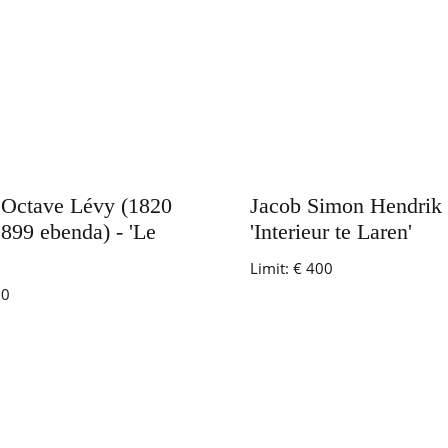
 Octave Lévy (1820
Jacob Simon Hendrik 
1899 ebenda) - 'Le
'Interieur te Laren'
Limit:
€ 400
00