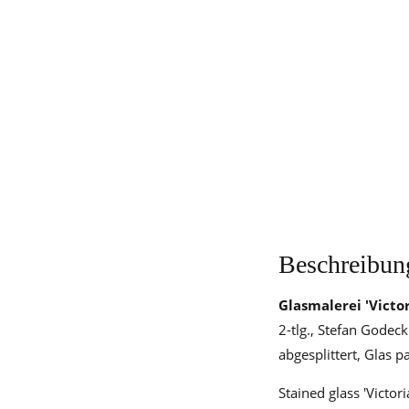
Beschreibun
Glasmalerei 'Victo
2-tlg., Stefan Godec
abgesplittert, Glas p
Stained glass 'Victor