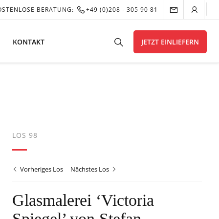
OSTENLOSE BERATUNG:
+49 (0)208 - 305 90 81
KONTAKT
JETZT EINLIEFERN
LOS 98
Vorheriges Los
Nächstes Los
Glasmalerei ‘Victoria
Spiegel’ von Stefan