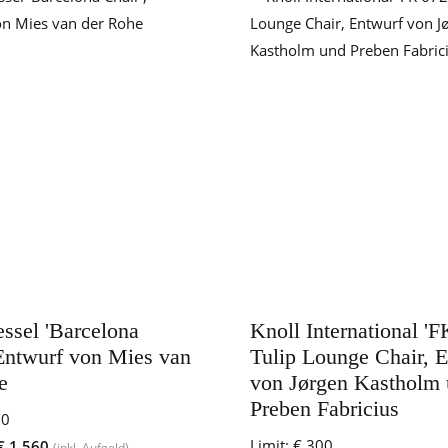
essel 'Barcelona
Knoll International 'F
 Entwurf von Mies van
Tulip Lounge Chair, 
e
von Jørgen Kastholm
Preben Fabricius
00
Limit:
€ 300
€ 1.560
(inkl. Aufgeld)