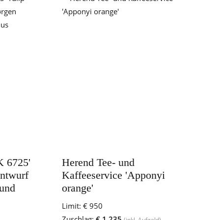
K 6725'
Herend Tee- und
Entwurf
Kaffeeservice 'Apponyi
 und
orange'
Limit:
€ 950
Zuschlag:
€ 1.235
(inkl. Aufgeld)