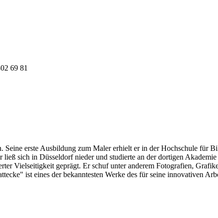
302 69 81
. Seine erste Ausbildung zum Maler erhielt er in der Hochschule für 
r ließ sich in Düsseldorf nieder und studierte an der dortigen Akade
rter Vielseitigkeit geprägt. Er schuf unter anderem Fotografien, Graf
Blattecke" ist eines der bekanntesten Werke des für seine innovativen Ar