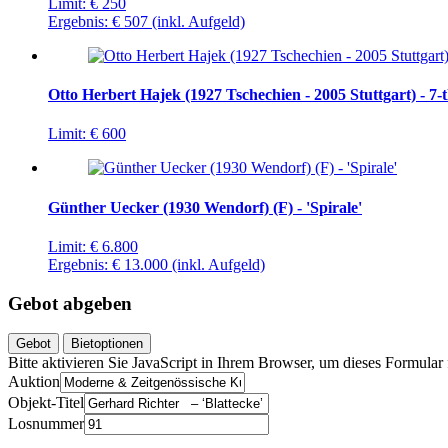
Limit:
€ 250
Ergebnis:
€ 507
(inkl. Aufgeld)
Otto Herbert Hajek (1927 Tschechien - 2005 Stuttgart) - 7-
Limit:
€ 600
Günther Uecker (1930 Wendorf) (F) - 'Spirale'
Limit:
€ 6.800
Ergebnis:
€ 13.000
(inkl. Aufgeld)
Gebot abgeben
Gebot
Bietoptionen
Bitte aktivieren Sie JavaScript in Ihrem Browser, um dieses Formular f
Auktion
Objekt-Titel
Losnummer