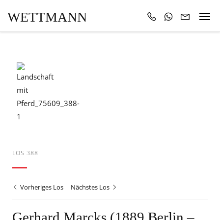
WETTMANN
LOS 388
Vorheriges Los
Nächstes Los
Gerhard Marcks (1889 Berlin –