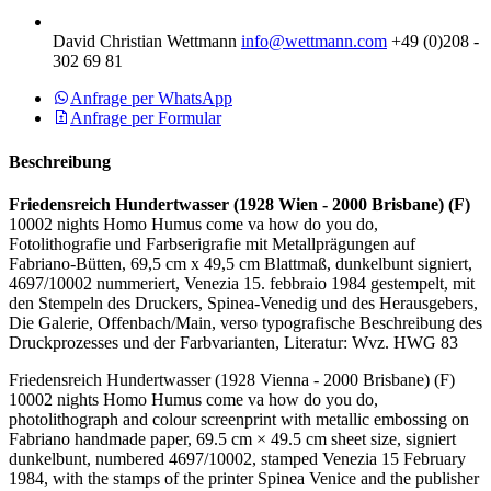
David Christian Wettmann
info@wettmann.com
+49 (0)208 -
302 69 81
Anfrage per WhatsApp
Anfrage per Formular
Beschreibung
Friedensreich Hundertwasser (1928 Wien - 2000 Brisbane) (F)
10002 nights Homo Humus come va how do you do,
Fotolithografie und Farbserigrafie mit Metallprägungen auf
Fabriano-Bütten, 69,5 cm x 49,5 cm Blattmaß, dunkelbunt signiert,
4697/10002 nummeriert, Venezia 15. febbraio 1984 gestempelt, mit
den Stempeln des Druckers, Spinea-Venedig und des Herausgebers,
Die Galerie, Offenbach/Main, verso typografische Beschreibung des
Druckprozesses und der Farbvarianten, Literatur: Wvz. HWG 83
Friedensreich Hundertwasser (1928 Vienna - 2000 Brisbane) (F)
10002 nights Homo Humus come va how do you do,
photolithograph and colour screenprint with metallic embossing on
Fabriano handmade paper, 69.5 cm × 49.5 cm sheet size, signiert
dunkelbunt, numbered 4697/10002, stamped Venezia 15 February
1984, with the stamps of the printer Spinea Venice and the publisher