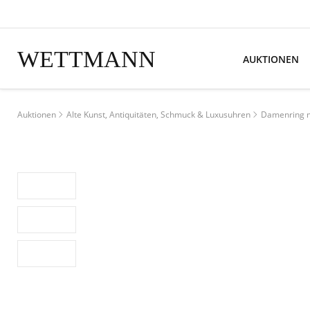
WETTMANN
AUKTIONEN
Auktionen
Alte Kunst, Antiquitäten, Schmuck & Luxusuhren
Damenring m