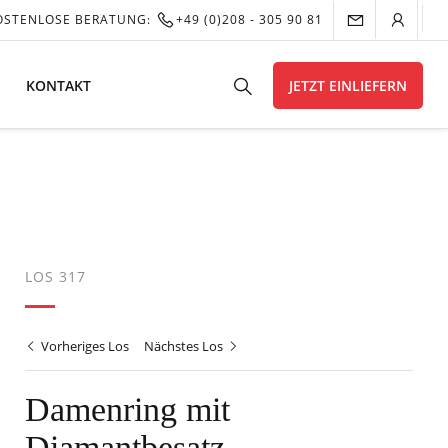
OSTENLOSE BERATUNG:
+49 (0)208 - 305 90 81
KONTAKT
JETZT EINLIEFERN
LOS 317
Vorheriges Los
Nächstes Los
Damenring mit
Diamantbesatz