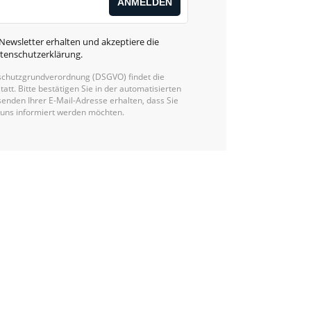
Newsletter erhalten und akzeptiere die
tenschutzerklärung
.
chutzgrundverordnung (DSGVO) findet die
statt. Bitte bestätigen Sie in der automatisierten
enden Ihrer E-Mail-Adresse erhalten, dass Sie
 uns informiert werden möchten.