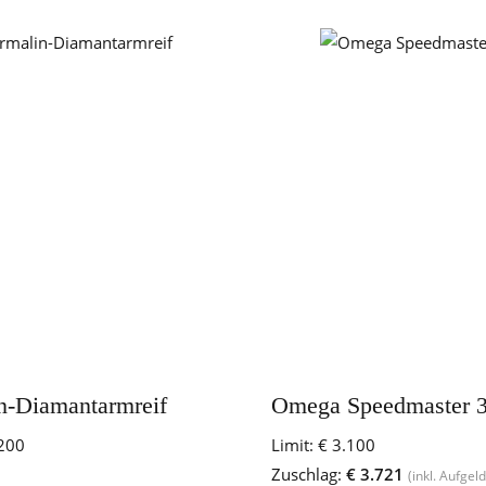
n-Diamantarmreif
Omega Speedmaster 
200
Limit:
€ 3.100
Zuschlag:
€ 3.721
(inkl. Aufgeld