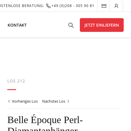
OSTENLOSE BERATUNG:
+49 (0)208 - 305 90 81
KONTAKT
JETZT EINLIEFERN
LOS 212
Vorheriges Los
Nächstes Los
Belle Époque Perl-
Diamantanhänger