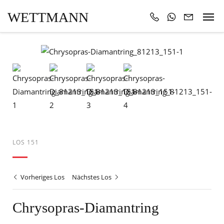
WETTMANN
LOS 151
Vorheriges Los
Nächstes Los
Chrysopras-Diamantring