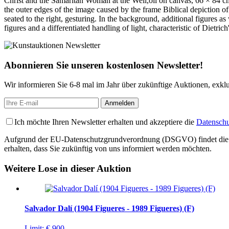
Christ and the Samaritan Woman at the Well,oil on canvas, 66 × 84 cm, 
the outer edges of the image caused by the frame Biblical depiction o
seated to the right, gesturing. In the background, additional figures a
figures and a differentiated handling of light, characteristic of Dietric
Abonnieren Sie unseren kostenlosen Newsletter!
Wir informieren Sie 6-8 mal im Jahr über zukünftige Auktionen, exkl
Ich möchte Ihren Newsletter erhalten und akzeptiere die
Datenschu
Aufgrund der EU-Datenschutzgrundverordnung (DSGVO) findet die Regis
erhalten, dass Sie zukünftig von uns informiert werden möchten.
Weitere Lose in dieser Auktion
Salvador Dalí (1904 Figueres - 1989 Figueres) (F)
Limit:
€ 900