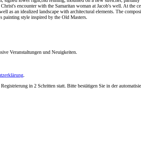
signed lower right,old relining, mounted on a new stretcher, partially 
f Christ's encounter with the Samaritan woman at Jacob's well. At the c
s well as an idealized landscape with architectural elements. The compos
h's painting style inspired by the Old Masters.
usive Veranstaltungen und Neuigkeiten.
tzerklärung
.
trierung in 2 Schritten statt. Bitte bestätigen Sie in der automatis