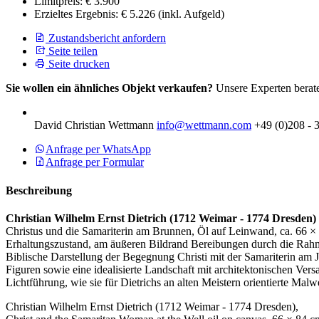
Limitpreis:
€ 3.900
Erzieltes Ergebnis:
€ 5.226
(inkl. Aufgeld)
Zustandsbericht anfordern
Seite teilen
Seite drucken
Sie wollen ein ähnliches Objekt verkaufen?
Unsere Experten berate
David Christian Wettmann
info@wettmann.com
+49 (0)208 - 
Anfrage per WhatsApp
Anfrage per Formular
Beschreibung
Christian Wilhelm Ernst Dietrich (1712 Weimar - 1774 Dresden)
Christus und die Samariterin am Brunnen, Öl auf Leinwand, ca. 66 × 84 
Erhaltungszustand, am äußeren Bildrand Bereibungen durch die Ra
Biblische Darstellung der Begegnung Christi mit der Samariterin am J
Figuren sowie eine idealisierte Landschaft mit architektonischen Vers
Lichtführung, wie sie für Dietrichs an alten Meistern orientierte Malwei
Christian Wilhelm Ernst Dietrich (1712 Weimar - 1774 Dresden),