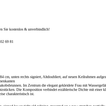
n Sie kostenlos & unverbindlich!
302 69 81
cm, unten rechts signiert, Altdoubliert, auf neuen Keilrahmen aufgezoge
hmenkanten
akobsbrunnen. Im Zentrum die elegant gekleidete Frau mit Wassergefäß,
atzstücken. Die Komposition verbindet erzählerische Dichte mit einer k
se charakteristisch ist.