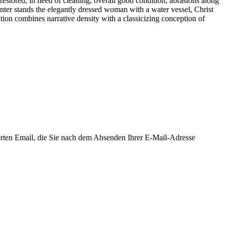
restored, in need of cleaning, overall good condition, abrasions along
enter stands the elegantly dressed woman with a water vessel, Christ
ition combines narrative density with a classicizing conception of
ierten Email, die Sie nach dem Absenden Ihrer E-Mail-Adresse