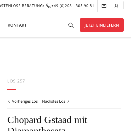
OSTENLOSE BERATUNG:
+49 (0)208 - 305 90 81
KONTAKT
JETZT EINLIEFERN
LOS 257
Vorheriges Los
Nächstes Los
Chopard Gstaad mit
Diamantbesatz