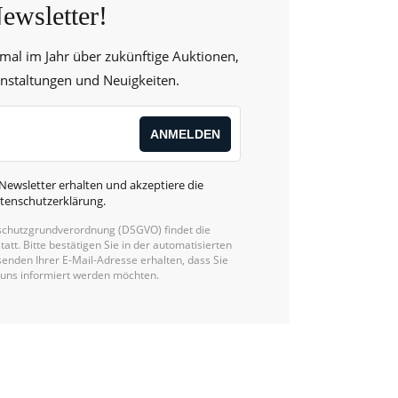
ewsletter!
 mal im Jahr über zukünftige Auktionen,
anstaltungen und Neuigkeiten.
Newsletter erhalten und akzeptiere die
tenschutzerklärung
.
chutzgrundverordnung (DSGVO) findet die
statt. Bitte bestätigen Sie in der automatisierten
enden Ihrer E-Mail-Adresse erhalten, dass Sie
 uns informiert werden möchten.