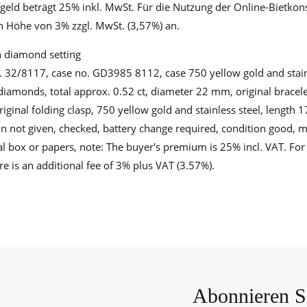
ld beträgt 25% inkl. MwSt. Für die Nutzung der Online-Bietkonso
n Höhe von 3% zzgl. MwSt. (3,57%) an.
 diamond setting
. 32/8117, case no. GD3985 8112, case 750 yellow gold and stainl
t diamonds, total approx. 0.52 ct, diameter 22 mm, original bracel
original folding clasp, 750 yellow gold and stainless steel, length 
on not given, checked, battery change required, condition good, m
al box or papers, note: The buyer's premium is 25% incl. VAT. For 
e is an additional fee of 3% plus VAT (3.57%).
Abonnieren Si