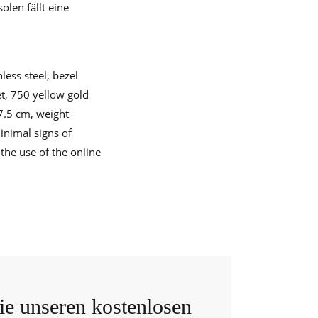
len fällt eine
ess steel, bezel
et, 750 yellow gold
17.5 cm, weight
inimal signs of
the use of the online
e unseren kostenlosen