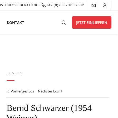
OSTENLOSE BERATUNG:
+49 (0)208 - 305 90 81
KONTAKT
JETZT EINLIEFERN
LOS 519
Vorheriges Los
Nächstes Los
Bernd Schwarzer (1954
Weimar)