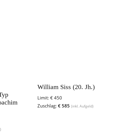
William Siss (20. Jh.)
Typ
Limit:
€ 450
oachim
Zuschlag:
€ 585
(inkl. Aufgeld)
)