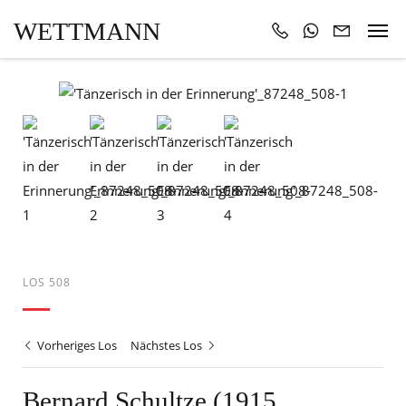
WETTMANN
LOS 508
Vorheriges Los
Nächstes Los
Bernard Schultze (1915