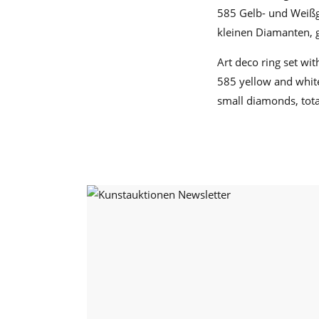
585 Gelb- und Weißgo
kleinen Diamanten, ge
Art deco ring set wi
585 yellow and white 
small diamonds, total