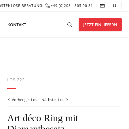
OSTENLOSE BERATUNG:
+49 (0)208 - 305 90 81
KONTAKT
JETZT EINLIEFERN
LOS 222
Vorheriges Los
Nächstes Los
Art déco Ring mit
Diamantbesatz