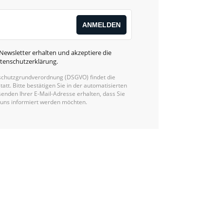
Newsletter erhalten und akzeptiere die
tenschutzerklärung
.
chutzgrundverordnung (DSGVO) findet die
statt. Bitte bestätigen Sie in der automatisierten
enden Ihrer E-Mail-Adresse erhalten, dass Sie
 uns informiert werden möchten.