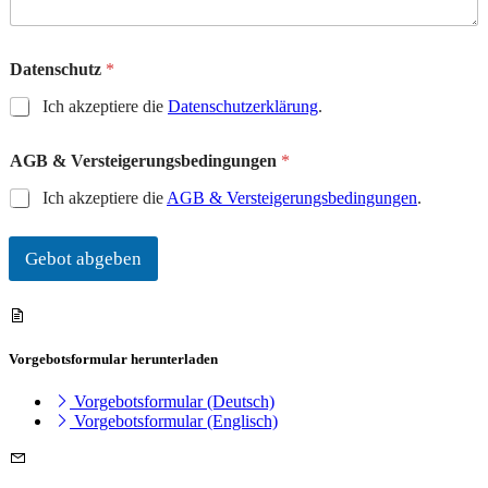
z
l
i
Datenschutz
*
c
h
Ich akzeptiere die
Datenschutzerklärung
.
e
r
K
AGB & Versteigerungsbedingungen
*
o
m
Ich akzeptiere die
AGB & Versteigerungsbedingungen
.
m
e
n
Gebot abgeben
t
a
r
Vorgebotsformular herunterladen
Vorgebotsformular (Deutsch)
Vorgebotsformular (Englisch)