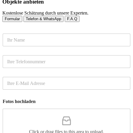
Objekte anbieten
Kostenlose Schätzung durch unsere Experten.
Formular
Telefon & WhatsApp
F.A.Q
N
a
m
e
T
*
e
l
e
E
f
m
o
a
n
i
n
Fotos hochladen
l
u
*
m
m
e
r
Click or drag files to this area to upload.