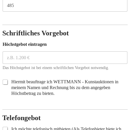
Schriftliches Vorgebot
Höchstgebot eintragen
Das Höchstgebot ist bei einem schriftlichen Vorgebot notwendig.
Z
Hiermit beauftrage ich WETTMANN - Kunstauktionen in
u
meinem Namen und Rechnung bis zu dem angegeben
s
Höchstbetrag zu bieten.
t
i
m
m
Telefongebot
u
n
T
Ich möchte telefonisch mitbieten (Als Telefonbieter biete ich