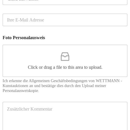
a
s
(
n
e
2
d
*
)
E
*
m
a
i
Foto Personalausweis
l
*
Click or drag a file to this area to upload.
Ich erkenne die Allgemeinen Geschäftsbedingungen von WETTMANN -
Kunstauktionen an und bestätige dies durch den Upload meiner
Personalausweiskopie.
Z
u
s
ä
t