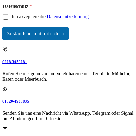
i
Datenschutz
*
c
h
Ich akzeptiere die
Datenschutzerklärung
.
e
r
K
Zustandsbericht anfordern
o
m
m
e
n
0208-3059081
t
a
Rufen Sie uns gerne an und vereinbaren einen Termin in Mülheim,
r
Essen oder Meerbusch.
01520-4935835
Senden Sie uns eine Nachricht via WhatsApp, Telegram oder Signal
mit Abbildungen Ihrer Objekte.