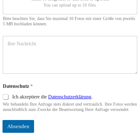
You can upload up to 10 files.
Bitte beachten Sie, dass Sie maximal 10 Fotos mit einer Größe von jeweils
5 MB hochladen können.
K
o
m
m
e
n
t
a
Datenschutz
*
r
Ich akzeptiere die
Datenschutzerklärung
.
Wir behandeln Ihre Anfrage stets diskret und vertraulich. Ihre Fotos werden
ausschließlich zum Zwecke der Beantwortung Ihrer Anfrage verwendet.
Absenden