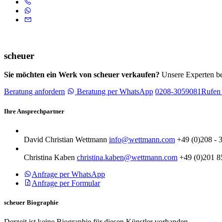
scheuer
Sie möchten ein Werk von scheuer verkaufen?
Unsere Experten be
Beratung anfordern
Beratung per WhatsApp
0208-3059081
Rufen 
Ihre Ansprechpartner
David Christian Wettmann
info@wettmann.com
+49 (0)208 - 
Christina Kaben
christina.kaben@wettmann.com
+49 (0)201 8
Anfrage per WhatsApp
Anfrage per Formular
scheuer Biographie
Derzeit ist keine Biographie für diesen Künstler vorhanden.